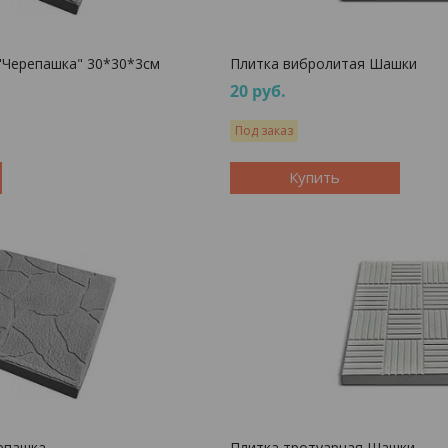
 "Черепашка" 30*30*3см
Плитка вибролитая Шашки
20
руб.
Под заказ
Купить
епашка
Плитка тротуарная Шашки