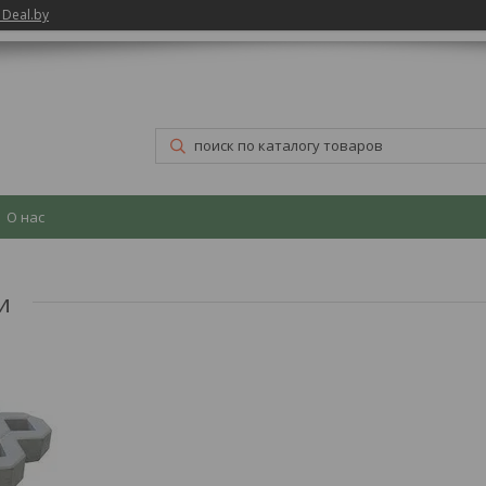
 Deal.by
О нас
и