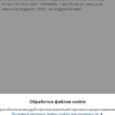
-10.16) СТБ 1071-2007 198х98х60, 1 м2=50,38 шт., масса на
., масса на поддоне 1,600т, на поддоне 8,64м2
ия
Полезное
Обработка файлов cookie
Каталог
 для обеспечения удобства пользователей портала и предоставлени
 оплата
Новый пункт меню
Вы можете настроить файлы cookies или отключить их.