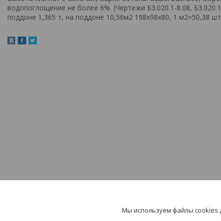
водопоглощение не более 6%. (Чертежи Б3.020.1-8.08, Б3.020.1
поддоне 1,365 т, на поддоне 10,56м2 198х98х80, 1 м2=50,38 шт
Навигация
Информац
На главную
Контакты
Мы используем файлы cookies
О компании
Доставка и