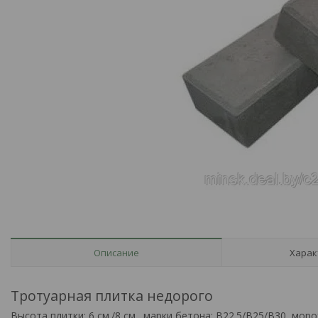
Описание
Харак
Тротуарная плитка недорого
Высота плитки: 6 см./8 см., марки бетона: В22.5/В25/В30, мор