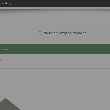
 Deal.by
О нас
ерная)